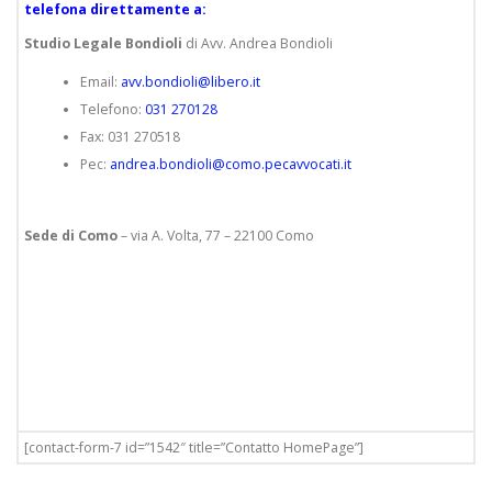
telefona direttamente a:
Studio Legale Bondioli
di Avv. Andrea Bondioli
Email:
avv.bondioli@libero.it
Telefono:
031 270128
Fax: 031 270518
Pec:
andrea.bondioli@como.pecavvocati.it
Sede di Como
– via A. Volta, 77 – 22100 Como
[contact-form-7 id=”1542″ title=”Contatto HomePage”]