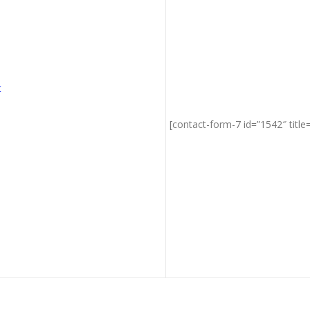
t
[contact-form-7 id=”1542″ tit